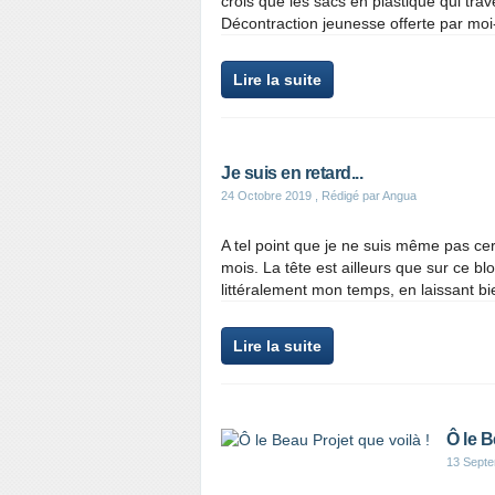
crois que les sacs en plastique qui trav
Décontraction jeunesse offerte par moi
Lire la suite
Je suis en retard...
24 Octobre 2019
, Rédigé par Angua
A tel point que je ne suis même pas cert
mois. La tête est ailleurs que sur ce b
littéralement mon temps, en laissant bi
Lire la suite
Ô le B
13 Sept