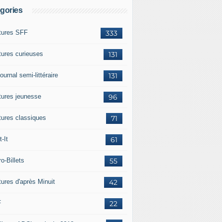
gories
tures SFF
333
tures curieuses
131
ournal semi-littéraire
131
tures jeunesse
96
tures classiques
71
-It
61
o-Billets
55
tures d'après Minuit
42
F
22