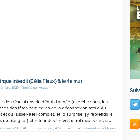
irque interdit (Célia Flaux) & le 4e mur
cembre 2020
, Rédigé par Angua
Suiv
r des résolutions de début d'année (cherchez pas, les
ces des fêtes sont celles de la déconnexion totale du
t et du laisser-aller complet, et, ô surprise, j'y reprends le
 de blogguer) et retour des brèves et réflexions en vrac.
#Lectures SFF
,
#Lectures jeunesse
,
#Post It
,
#SFF
,
#Un journal semi-littéraire