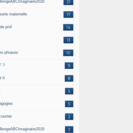
llengeABCImaginaire2018
21
serie maternelle
17
de prof
14
13
ies phrases
10
F ?
9
 It
8
é
5
agogies
5
ourrier
2
llengeABCImaginaire2019
2