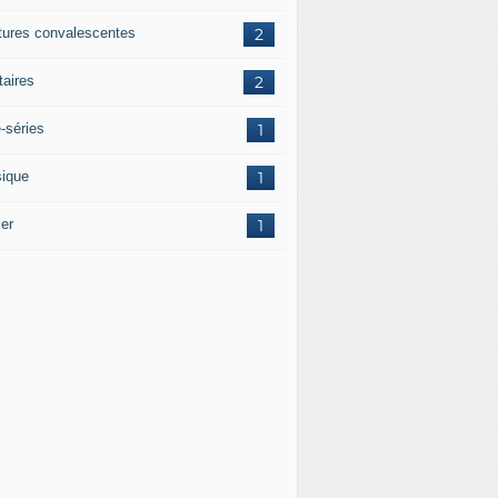
tures convalescentes
2
itaires
2
-séries
1
ique
1
ler
1