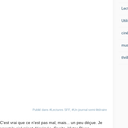
Lec
Util
ciné
mus
thril
Publié dans
#Lectures SFF
,
#Un journal semi-littéraire
 C'est vrai que ce n'est pas mal, mais... un peu déçue. Je