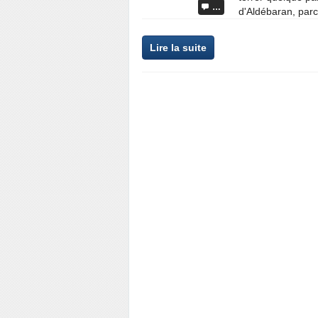
…
d'Aldébaran, parc
Lire la suite