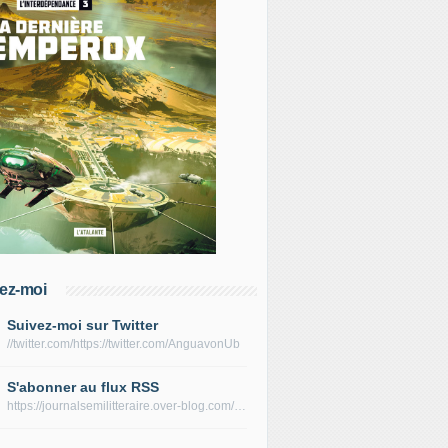
ez-moi
Suivez-moi sur Twitter
//twitter.com/https://twitter.com/AnguavonUb
S'abonner au flux RSS
https://journalsemilitteraire.over-blog.com/rss