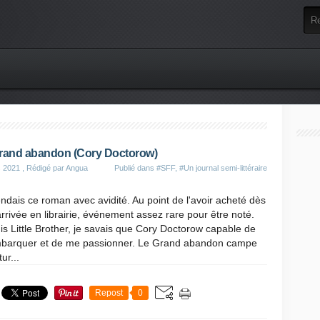
rand abandon (Cory Doctorow)
s 2021
, Rédigé par Angua
Publié dans
#SFF
,
#Un journal semi-littéraire
endais ce roman avec avidité. Au point de l'avoir acheté dès
rrivée en librairie, événement assez rare pour être noté.
s Little Brother, je savais que Cory Doctorow capable de
barquer et de me passionner. Le Grand abandon campe
ur...
Repost
0