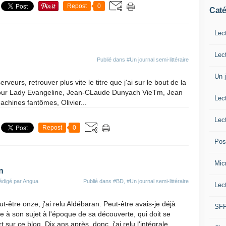
Repost
0
Caté
Lec
Lec
Publié dans
#Un journal semi-littéraire
Un j
veurs, retrouver plus vite le titre que j'ai sur le bout de la
s pour Lady Evangeline, Jean-CLaude Dunyach VieTm, Jean
Lec
chines fantômes, Olivier...
Lec
Repost
0
Post
Micr
n
édigé par Angua
Publié dans
#BD
,
#Un journal semi-littéraire
Lec
t-être onze, j'ai relu Aldébaran. Peut-être avais-je déjà
SF
icle à son sujet à l'époque de sa découverte, qui doit se
t sur ce blog. Dix ans après, donc, j'ai relu l'intégrale