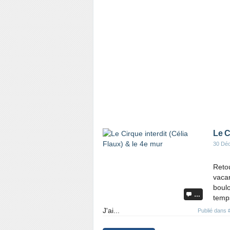
Le C
30 Dé
Retou
vacan
boulo
…
temps
J'ai...
Publié dans