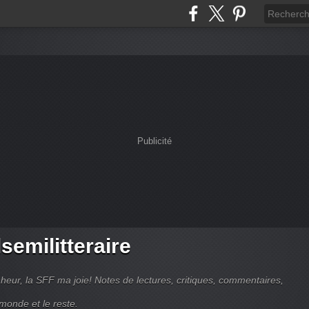
Publicité
semilitteraire
heur, la SFF ma joie! Notes de lectures, critiques, commentaires,
 monde et le reste.