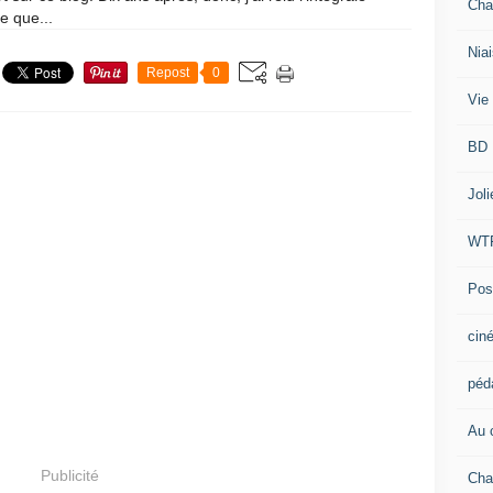
Cha
e que...
Niai
Repost
0
Vie 
BD
Jol
WT
Post
cin
péd
Au c
Publicité
Cha