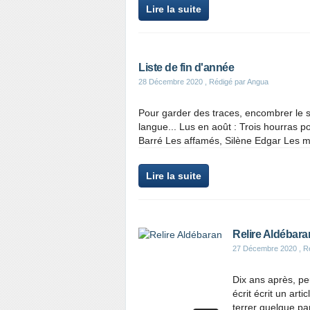
Lire la suite
Liste de fin d'année
28 Décembre 2020
, Rédigé par Angua
Pour garder des traces, encombrer le ser
langue... Lus en août : Trois hourra
Barré Les affamés, Silène Edgar Les ma
Lire la suite
Relire Aldébara
27 Décembre 2020
, R
Dix ans après, peu
écrit écrit un art
terrer quelque par