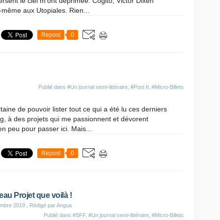
ersent le ciel m'ont déprimée. Cogito, Victor Dixen
-même aux Utopiales. Rien...
Repost
0
Publié dans
#Un journal semi-littéraire
,
#Post It
,
#Micro-Billets
aine de pouvoir lister tout ce qui a été lu ces derniers
log, à des projets qui me passionnent et dévorent
en peu pour passer ici. Mais...
Repost
0
eau Projet que voilà !
embre 2019
, Rédigé par Angua
Publié dans
#SFF
,
#Un journal semi-littéraire
,
#Micro-Billets