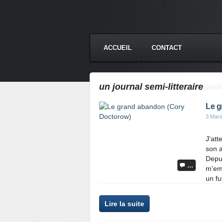
ACCUEIL
CONTACT
un journal semi-litteraire
Le g
3 Mar
J'att
son a
Depui
…
m'em
un fut
Lire la suite