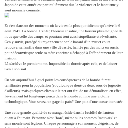
Japon de cette année est particulièrement dur, la violence et le fanatisme y
sont monnaie courante.
Et c'est dans un des moments où la vie est la plus quotidienne qu'arrive le 6
août 1945. La bombe. L'enfer, l'horreur absolue, une horreur plus éloignée de
nous que celle des camps, et pourtant tout aussi stupéfiante et révoltante.
Gen y survit, protégé du rayonnement par le hasard d'un mur et court
retrouver sa famille dans une ville dévastée, hantée par des morts en sursis,
pour découvrir que seule sa mère enceinte a échappé à l'effondrement de leur
maison.
Là s'achève le premier tome. Impossible de dormir après cela, et de laisser
Gen à son sort.
On sait aujourd'hui à quel point les conséquences de la bombe furent
terrifiantes pour la population (et quiconque doué de deux sous de jugeotte
d'ailleurs), mais quelques clics sur le net ont fini de me démoraliser: en effet,
l'évènement fut longtemps perçu dans le monde comme une victoire
technologique. Vous savez, un gage de paix? Une paix d'une crasse incrustée.
Une autre grande qualité de ce manga réside dans la lucidité de l'auteur
quant à l'humain. Personne n'est "bon", même si les hommes "mauvais" et
sans morale sont légions. Chaque personnage a son moment d'égoïsme, de