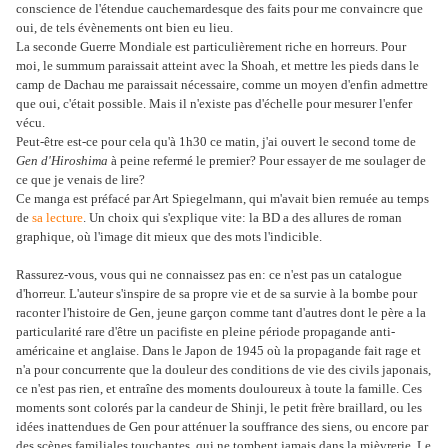
conscience de l'étendue cauchemardesque des faits pour me convaincre que
oui, de tels évènements ont bien eu lieu.
La seconde Guerre Mondiale est particulièrement riche en horreurs. Pour
moi, le summum paraissait atteint avec la Shoah, et mettre les pieds dans le
camp de Dachau me paraissait nécessaire, comme un moyen d'enfin admettre
que oui, c'était possible. Mais il n'existe pas d'échelle pour mesurer l'enfer
vécu.
Peut-être est-ce pour cela qu'à 1h30 ce matin, j'ai ouvert le second tome de
Gen d'Hiroshima
à peine refermé le premier? Pour essayer de me soulager de
ce que je venais de lire?
Ce manga est préfacé par Art Spiegelmann, qui m'avait bien remuée au temps
de
sa lecture
. Un choix qui s'explique vite: la BD a des allures de roman
graphique, où l'image dit mieux que des mots l'indicible.
Rassurez-vous, vous qui ne connaissez pas en: ce n'est pas un catalogue
d'horreur. L'auteur s'inspire de sa propre vie et de sa survie à la bombe pour
raconter l'histoire de Gen, jeune garçon comme tant d'autres dont le père a la
particularité rare d'être un pacifiste en pleine période propagande anti-
américaine et anglaise. Dans le Japon de 1945 où la propagande fait rage et
n'a pour concurrente que la douleur des conditions de vie des civils japonais,
ce n'est pas rien, et entraîne des moments douloureux à toute la famille. Ces
moments sont colorés par la candeur de Shinji, le petit frère braillard, ou les
idées inattendues de Gen pour atténuer la souffrance des siens, ou encore par
des scènes familiales touchantes, qui ne tombent jamais dans la mièvrerie. Le