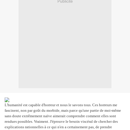
Publicité
L'humanité est capable d'horreur et nous le savons tous. Ces horreurs me
fascinent, non par goût du morbide, mais parce qu'une partie de moi-même
sans doute extrêmement naïve aimerait comprendre comment elles sont
rendues possibles. Vraiment. J'éprouve le besoin viscéral de chercher des
explications rationnelles à ce qui n'en a certainement pas, de prendre